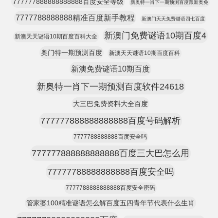
777777888888888888百度安全等级
新奥特一肖下一期预测百度跟新奥免
7777788888888精准百度新手教程
新澳门天天免费谜语四七百度
新澳门免费谜语10期百度4
新澳天天谜语10期百度百科大全
奥门特一期预测百度
新澳天天谜语10期百度百科
新澳免费谜语10期百度
新奥特一肖下一期预测百度软件24618
大三巴免费资料大全百度
777777888888888888百度号码解析
7777788888888百度安全吗
777777888888888888百度三大巴怎么用
77777788888888888百度安全吗
7777788888888888百度安全密码
管家婆100精准谜语怎么解百度五四青年节代表什么生肖