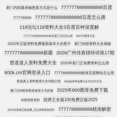
7777778888888888百度
新门内部最准确更新方式是什么
777777888888888888百度怎么搜
7777788888
118论坛118资料大全3百度百种深度解
777777888888888888百度三大巴怎么用
800TK图库大全
2025年正版资料免费最新版本大全图片
新门内部资料大全揭秘
777777888888888新疆
2026广州传真猜特诗第17期
曾道道人资料免费大全
2025年新门正免费资料怎么用
600k.cm官网登录入口
7777888888888精准百度网站怎么用
曾道真人资料精准大全功能介绍
何仙姑资料兔费大全与2025天天
2025年800图库免费下载
澳门100精准香港谜语今天的谜
挂牌之全篇100免费正版2025
内部绝密资料
7777788888888精准解密
2025年新奥正版免费_五点来料双色球开