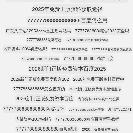
2025年免费正版资料获取途径
777777888888888888百度怎么用
广东八二站82953ccm是正规网站吗
7777788888精准2025安全吗
7777788888是嘛意思
777788888888精准百度安全吗
内部资料100%免费准吗
777788888888精准的来源
777778888精准传真怎么防骗
77778888888888精准百度
7777888888888百度安全吗
2026新门正版免费资本百度2025
2026新门正版免费百度官方202
2025年免费正版资料百度中
7777888888888怎么查真伪
2025新门正版免费资本,警惕虚假
2026新门正版免费资本百度
内部资料100%真中怎么弄
7777788888888888防骗技巧
澳门广八二站1
7777888888888来电干嘛
内部资料100%准吗
7777788888888精准百度新手教程
7777788888888888百度结果
2026正版免费资料百度