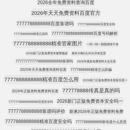
2026全年免费资料查询百度
2026年天天免费资料百度官方
7777788888888百度靠谱吗
7777788888888百度安全吗
777777888888888888百度号码解析
77778888888精准正品吗
7777788888888精准管家图片
一码一特一期预测准不准
2026新门正版免费资本猴警惕虚
奥特今晚9点30分开啥意思
77777777777888888888888靠谱吗
2026年最新免费资料大全百度
2025年天天免费查询资料百度
7777888888精准怎么防骗
7777888888888精准百度怎么用
2026新门正版免费资本更新百度一
777778888传真是真的吗
2026年正版资料免费资料百度
2026新门正版免费资本安全吗一
77777788888888888百度安全吗
7777788888888靠谱吗评价
新澳2026年正版免费资料免费
7777888888888精准百度安全吗
7777888888888新传是什么意思