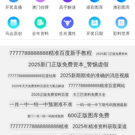
开奖直播
澳门挂牌
高手解迷
港彩图库
澳彩图库
马会原创
全年资料
生肖属性
开奖日期
彩料世界
7777788888888精准百度新手教程
2025新门正版免费资本
2025新门正版免费资本_警惕虚假
2025新期期准的准确的消息视频
7777788888888888百度结果
7777788888888精准百度网站
2025年天天免费资料百度官力重点解读
2026正版免费资料百度
大三巴资料免费大全
一肖一中一特一中预测准不准
一码一特一中下期号码预测最新
600正版图库免费
奥门一肖一特一码精准预测
777777778888888888精准
2025年精准资料获取渠道