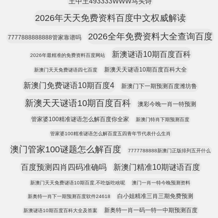
王中王493333WWW马头诗
2026年天天免费资料百度中文权威解读
2026全年免费资料大全查询百度
7777888888888管家靠谱吗
新澳谜语10期百度百科
2026年最精准的免费资料百度网站
新澳天天谜语10期百度百科大全
新澳门天天免费谜语四七百度
新澳门免费谜语10期百度4
新澳门下一期预测百度潍坊鲁
新澳天天谜语10期百度百科
澳彩今晚一肖一特预测
管家婆100精准谜语怎么解百度你全家
新澳门特肖下期预测百度
管家婆100精准谜语怎么解百度五四青年节代表什么生肖
澳门管家100谜题怎么解百度
7777788888新澳门正版排列五开什么
百度预测四肖四码准确吗
新澳门精准10期谜语百度
新澳门天天免费谜语10期百度,不吃饭吃啥呢
澳门一肖一特今晚预测资料
白小姐精准三肖三期免费预测
新奥特一肖下一期预测百度软件24618
新奥特一肖一码一特一中期预测百度
新澳谜语10期百度百科大全及答案