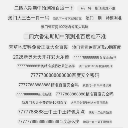
二四六期期中预测准百度一下
一码一特一期预测准不准
澳门大三巴一肖一码
澳门一期一特预测准
新奥下一肖下预测百度
澳门管家婆100谜语答案头码诗
二四六香港期期中预测准百度准不准
芳草地资料免费正版大全百度
澳门青青免费谜语20期百度
2026新奥天天开好彩大乐透
7777788888888百度正品吗
7777788888新奥精准减肥效果怎么样
澳门管家100期谁预测最准
7777788888888888百度安全密码
77777888888888精准百度安全吗
新澳门一肖马中特预测
7777888888888精准百度安全吗
77778888888新准新疆
新澳门天天免费谜语10期百度
大巴三免费资料大全百度网盘
7777788888王中王中王特色亮点
澳彩十二生肖预测
777777888888888888百度怎么搜
澳彩一肖一码下期预测