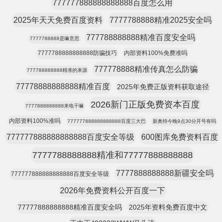
777777888888888888百度怎么用
2025年天天免费百度资料
7777788888精准2025安全吗
777788888888精准百度安全吗
7777788888是嘛意思
7777788888888888防骗技巧
内部资料100%免费准吗
777778888精准传真怎么防骗
777788888888精准的来源
77778888888888精准百度
2025年免费正版资料获取途径
2026新门正版免费资本百度
7777888888888来电干嘛
内部资料100%准吗
777777888888888888百度三大巴
新奥特今晚9点30分开号有吗
777777888888888888百度安全等级
600图库免费资料百度
7777788888888精准和77777888888888
7777888888888新疆安全吗
777777888888888888百度安全等级
2026年免费资料公开百度一下
77777888888888精准百度安全吗
2025年资料免费百度中文