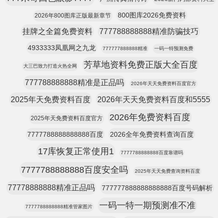
800图库2026免费资料
2026年800图库正版最新章节
挂牌之全篇免费资料
777788888888精准防骗技巧
4933333凤凰网之九龙
777777888888精准
一码一特预测免费
芳草地资料免费正版大全百度
大三巴致力打造火热全网
777788888888精准是正品吗
2026年天天免费资料百度官方
2025年天免费资料百度
2026年天天免费资料百度和5555
2026年免费资料百度
2025年天免费资料百度官方
7777788888888888百度
2026全年免费资料查询百度
17库恢复正常使用1
7777788888888百度靠谱吗
7777788888888百度安全吗
2025年天天免费查询资料百度
77778888888精准正品吗
777777888888888888百度号码解析
一码一特一期预测准不准
7777788888888精准管家图片