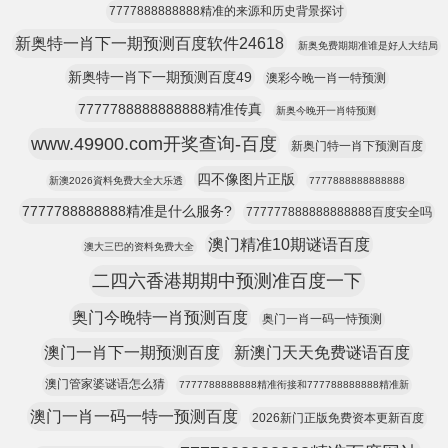
7777888888888精准的来源和历史背景探讨
新奥特一肖下一期预测百度软件24618
新奥免费期期准谁是好人大结局
新奥特一肖下一期预测百度49
澳彩今晚一肖一特预测
7777788888888888精准传真
新奥今晚开一肖特预测
www.49900.com开奖查询-百度
新奥门特一肖下预测百度
四不像图片正版
新澳2026資料免费大全大乐透
7777888888888888
7777788888888精准是什么服务?
777777888888888888百度安全吗
澳门精准10期谜语百度
澳大三巴的资料免费大全
二四六香港期期中预测准百度一下
奥门今晚特一肖预测百度
奥门一肖一码一恃预测
澳门一肖下一期预测百度
新澳门天天免费谜语百度
澳门管家婆谜语怎么猜
7777788888888精准衔接和777788888888精准新
澳门一肖一码一特一预测百度
2026新门正版免费资本更新百度