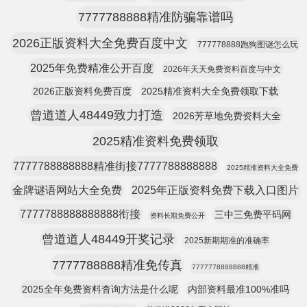
7777788888精准防骗靠谱吗
2026正版资料大全免费百度中文
777778888跑狗图谜怎么玩
2025年免费精准公开百度
2026年天天免费资料百度与中文
2026正版资料免费百度
2025精准资料大全免费领取下载
曾道道人48449致力打造
2026芳草地免费资料大全
2025精准资料免费领取
7777788888888精准街接7777788888888
2025精准资料大全免费
金牌谜语网站大全免费
2025年正版资料免费下载入口图片
7777788888888888衔接
三中三免费平码网
资料长期免费公开
曾道道人48449开奖记录
2025新期期准的准确率
7777788888精准免传真
7777778888888精准
2025全年免费资料杳询方法是什么呢
内部资料最准100%准吗