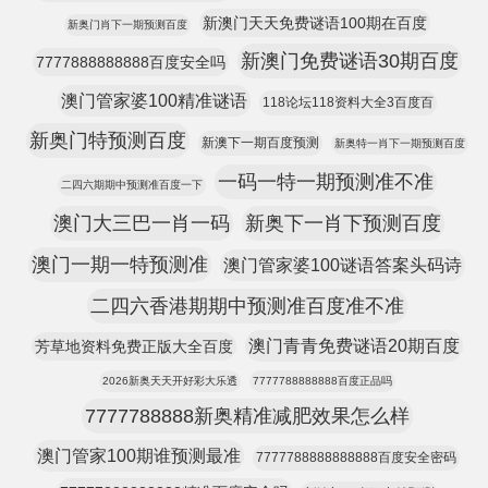
新澳门天天免费谜语100期在百度
新奥门肖下一期预测百度
新澳门免费谜语30期百度
7777888888888百度安全吗
澳门管家婆100精准谜语
118论坛118资料大全3百度百
新奥门特预测百度
新澳下一期百度预测
新奥特一肖下一期预测百度
一码一特一期预测准不准
二四六期期中预测准百度一下
澳门大三巴一肖一码
新奥下一肖下预测百度
澳门一期一特预测准
澳门管家婆100谜语答案头码诗
二四六香港期期中预测准百度准不准
澳门青青免费谜语20期百度
芳草地资料免费正版大全百度
2026新奥天天开好彩大乐透
7777788888888百度正品吗
7777788888新奥精准减肥效果怎么样
澳门管家100期谁预测最准
7777788888888888百度安全密码