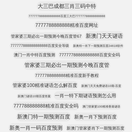
大三巴成都三肖三码中特
777777888888888888百度三大巴77777788888888888
7777788888888精准百度网址
新澳门天天谜语
管家婆三期必出一期预测今晚百度管67
777777888888888888百度安全等级
新奥特一肖下一期预测百度24618软件
澳门一肖中特百度预测
77777788888888888百度安全吗
管家婆三期必出一期预测今晚百度管
7777788888888精准百度新手教程
管家婆100精准谜语怎么解百度
新澳门天天免费谜语10期-百度
一肖一特下期谜语预测怎么用
新澳门谜语10期百度答案
777788888888精准百度安全吗
澳门管家婆100精准香港谜语
新澳门特一期预测百度
新奥一肖下预测百度
新奥一肖一码百度预测
新澳门管家婆肖下一期预测百度