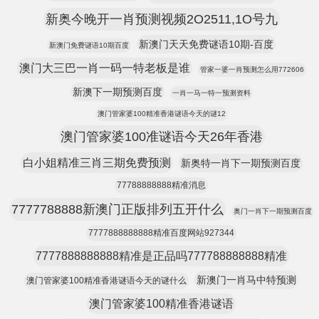
新奥今晚开一肖预测视频2O2511,1O号九
新澳门天天免费谜语10期-百度
新澳门免费谜语10期百度
澳门大三巴一肖一码一特老板是谁
管家一婆一肖预测怎么用772606
新澳下一期预测百度
一肖一马一特一预测资料
澳门管家婆100精准香港谜语今天的谜12
澳门管家婆100准谜语今天26年香港
白小姐精准三肖三期免费预测
新奥特一肖下一期预测百度
77788888888精准消息
7777788888新澳门正版排列五开什么
奥门一肖下一期预测百度
7777888888888精准百度网站927344
7777888888888精准是正品吗777788888888精准
新澳门一肖马中特预测
澳门管家婆100精准香港谜语今天的谜什么
澳门管家婆100精准香港谜语