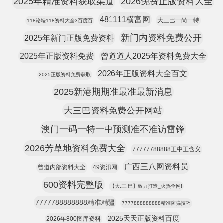
2025年精准资料获取渠道
2026免费正版资料大全
481111横富网
大三巴一尚一特
118论坛118资料大全3百度百
新门内资料免费公开
2025年新门正版免费资料
2025年正版资料免费
曾道道人2025年资料免费大全
2026年正版资料大全百文
2025正版资料免费获取
2025新港期期准最准最新消息
大三巴资料免费公开网站
澳门一码一特一中预测准不准访雷锋
2026芳草地资料免费大全
77777788888王中王含义
广西三八网资料员
曾道内部资料大全
49资汛网
600资料完整版
【大.三.巴】致力打造_火热全网!
7777788888888精准精疆
7777888888888精准防骗技巧
2025天天正版资料百度
2026年800图库资料