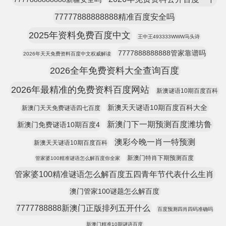
77777888888888精准百度安全吗
2025年资料免费百度中文
王中王493333WWW马头诗
7777888888888管家靠谱吗
2026年天天免费资料百度中文权威解读
2026全年免费资料大全查询百度
2026年最精准的免费资料百度网站
新澳谜语10期百度百科
新澳天天谜语10期百度百科大全
新澳门天天免费谜语四七百度
新澳门下一期预测百度潍坊鲁
新澳门免费谜语10期百度4
澳彩今晚一肖一特预测
新澳天天谜语10期百度百科
新澳门特肖下期预测百度
管家婆100精准谜语怎么解百度你全家
管家婆100精准谜语怎么解百度五四青年节代表什么生肖
澳门管家100谜题怎么解百度
7777788888新澳门正版排列五开什么
百度预测四肖四码准确吗
新澳门精准10期谜语百度