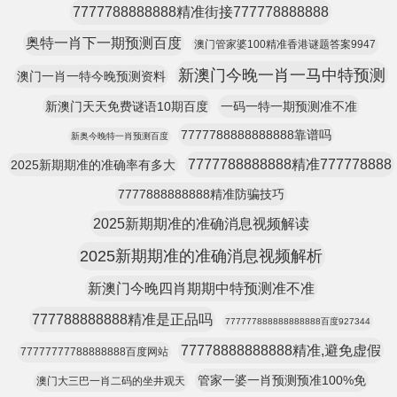
7777788888888精准街接777778888888
奥特一肖下一期预测百度
澳门管家婆100精准香港谜题答案9947
新澳门今晚一肖一马中特预测
澳门一肖一特今晚预测资料
新澳门天天免费谜语10期百度
一码一特一期预测准不准
7777788888888888靠谱吗
新奥今晚特一肖预测百度
7777788888888精准777778888
2025新期期准的准确率有多大
7777888888888精准防骗技巧
2025新期期准的准确消息视频解读
2025新期期准的准确消息视频解析
新澳门今晚四肖期期中特预测准不准
777788888888精准是正品吗
777777888888888888百度927344
77778888888888精准,避免虚假
77777777788888888百度网站
管家一婆一肖预测预准100%免
澳门大三巴一肖二码的坐井观天