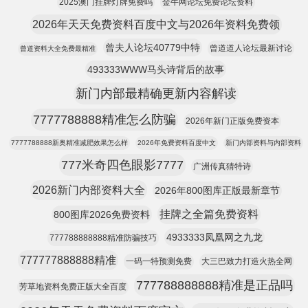
2025澳门挂牌灯牌免费吗
金牛网论坛免费论坛资料
2026年天天免费资料百度中文与2026年资料免费领
曾夫人论坛40779中特
曾道道人论坛最新讨论
曾道资料大全免费最精准
493333WWW马头诗背后的故事
新门内部最精确更新内容解读
7777788888精准怎么防骗
2026年新门正版免费资本
7777788888新奥精准减肥效果怎么样
2026年免费资料百度中文
新门内部资料与内部资料
777米奇四色眼影7777
广洲传真猜特诗
2026新门内部资料大全
2026年800图库正版最新章节
挂牌之全篇免费资料
800图库2026免费资料
4933333凤凰网之九龙
777788888888精准防骗技巧
777777888888精准
一码一特预测免费
大三巴致力打造火热全网
777788888888精准是正品吗
芳草地资料免费正版大全百度