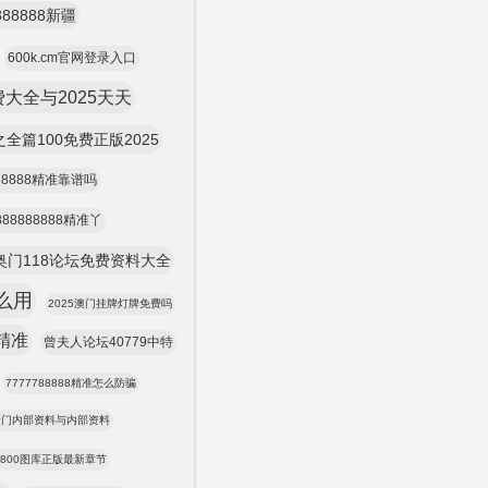
8888888新疆
600k.cm官网登录入口
大全与2025天天
全篇100免费正版2025
888888精准靠谱吗
888888888精准丫
奥门118论坛免费资料大全
怎么用
2025澳门挂牌灯牌免费吗
精准
曾夫人论坛40779中特
7777788888精准怎么防骗
新门内部资料与内部资料
年800图库正版最新章节