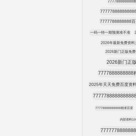
7777888888
7777788888888
777778888888
一码一特一期预测准不准
2026年最新免费资
2026新门正版免
2026新门
7777888888
2025年天天免费百度资
7777788888888
77778888888888精准百度
内部资料10
7777778888