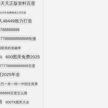
25天天正版资料百度
2025年免费精准公开百度
48449致力打造
788888888
77788888888888衔接
新期期准的准确率
600图库兔费2025
吗
777788888888888百度
2025年全
三巴一肖一特一中招生简章
88888888百度怎么搜
用
800TK图库大全