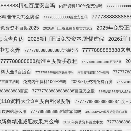
88888888精准百度安全吗
内部资料100%免费准吗
777788888
77778888888
888精准传真怎么防骗
7777888888888百度安全吗
2025年免费
版免费资本百度2025
2026新门正版免费百度官方202
88怎么查真伪
2025新门正版免费资本,警惕虚假
2026
真中怎么弄
7777888888888来
7777788888888888防骗技巧
7777788888888精准百度新手教程
2
7777788888888888百度结果
8资料大全3百度百
7777778
7777788888精准防骗靠谱吗
内部资料最准100%准吗
免费内部资料100%准吗
2026正版资料免费百度
888百度正品吗
777778
8888888888百度
777777888888888888百度怎么搜
118论坛118资料大全
坛118资料大全3百度百料深度解
777777888888888888百
精准百度网站怎么用
7777888888888精准靠谱吗
493333WWW马头诗背后的故事
8888新奥精准减肥效果怎么样
77778888
2026年免费资料百度中文