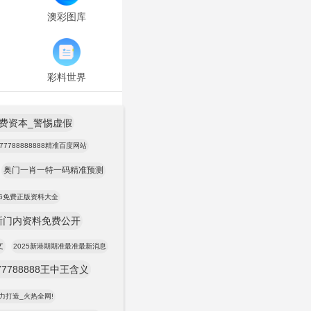
澳彩图库
彩料世界
免费资本_警惕虚假
777788888888精准百度网站
奥门一肖一特一码精准预测
26免费正版资料大全
新门内资料免费公开
文
2025新港期期准最准最新消息
77788888王中王含义
力打造_火热全网!