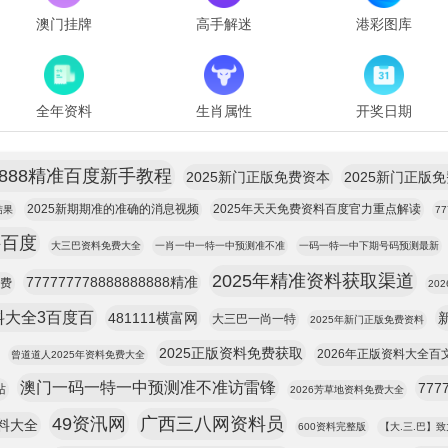
澳门挂牌
高手解迷
港彩图库
全年资料
生肖属性
开奖日期
888888精准百度新手教程
2025新门正版免费资本
2025新门正版
2025新期期准的准确的消息视频
2025年天天免费资料百度官力重点解读
结果
7
料百度
大三巴资料免费大全
一肖一中一特一中预测准不准
一码一特一中下期号码预测最新
2025年精准资料获取渠道
777777778888888888精准
免费
20
资料大全3百度百
481111横富网
大三巴一尚一特
2025年新门正版免费资料
2025正版资料免费获取
2026年正版资料大全百
曾道道人2025年资料免费大全
澳门一码一特一中预测准不准访雷锋
777
站
2026芳草地资料免费大全
49资汛网
广西三八网资料员
料大全
600资料完整版
【大.三.巴】致