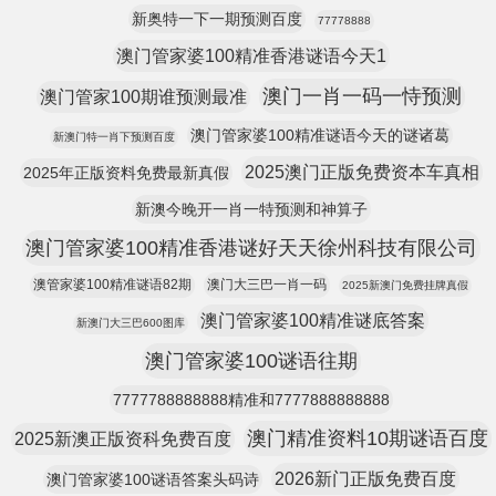
新奥特一下一期预测百度
77778888
澳门管家婆100精准香港谜语今天1
澳门一肖一码一恃预测
澳门管家100期谁预测最准
澳门管家婆100精准谜语今天的谜诸葛
新澳门特一肖下预测百度
2025澳门正版免费资本车真相
2025年正版资料免费最新真假
新澳今晚开一肖一特预测和神算子
澳门管家婆100精准香港谜好天天徐州科技有限公司
澳管家婆100精准谜语82期
澳门大三巴一肖一码
2025新澳门免费挂牌真假
澳门管家婆100精准谜底答案
新澳门大三巴600图库
澳门管家婆100谜语往期
7777788888888精准和7777888888888
澳门精准资料10期谜语百度
2025新澳正版资科免费百度
2026新门正版免费百度
澳门管家婆100谜语答案头码诗