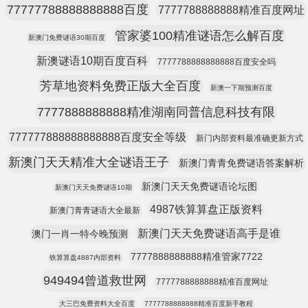
77777788888888888百度
7777788888888精准百度网址
管家婆100精准谜语怎么解百度
新澳门免费谜语30期百度
新澳谜语10期百度百科
7777788888888888百度安全吗
芳草地资料免费正版大全百度
新澳一下期预测百度
7777888888888精准湖南同普信息科技有限
777777888888888888百度安全等级
新门内部资料最准确更新方式
新澳门天天精准大全谜语王子
新澳门青青免费谜语答案解析
新澳门天天免费谜语论坛图
新澳门天天免费谜语10期
4987铁算算盘正版资料
新澳门青青谜语大全最新
新澳门天天免费谜语高手是谁
澳门一肖一特今晚预测
7777888888888精准管家7722
铁算算盘4887内部资料
949494曾道救世网
7777788888888精准百度网址
大三巴免费资料大全百度
7777788888888精准百度新手教程