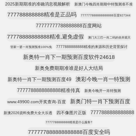
2025新期期准的准确消息视频解析
新澳门今晚四肖期期中特预测准不准
777788888888精准是正品吗
777777888888888888百度927344
77777777788888888百度网站
77778888888888精准,避免虚假
澳门大三巴一肖二码的坐井观天
7777888888888精准的来源和历史背景探讨
管家一婆一肖预测预准100%免
新奥特一肖下一期预测百度软件24618
新奥免费期期准谁是好人大结局
澳彩今晚一肖一特预测
新奥特一肖下一期预测百度49
7777788888888888精准传真
新奥今晚开一肖特预测
新奥门特一肖下预测百度
www.49900.com开奖查询-百度
7777888888888888
四不像图片正版
新澳2026資料免费大全大乐透
7777788888888精准是什么服务?
777777888888888888百度安全吗