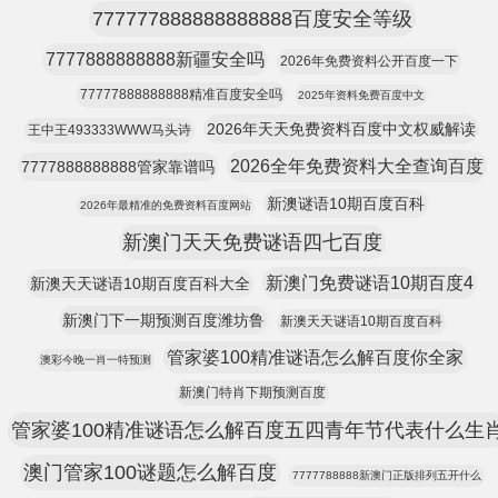
777777888888888888百度安全等级
7777888888888新疆安全吗
2026年免费资料公开百度一下
77777888888888精准百度安全吗
2025年资料免费百度中文
2026年天天免费资料百度中文权威解读
王中王493333WWW马头诗
2026全年免费资料大全查询百度
7777888888888管家靠谱吗
新澳谜语10期百度百科
2026年最精准的免费资料百度网站
新澳门天天免费谜语四七百度
新澳门免费谜语10期百度4
新澳天天谜语10期百度百科大全
新澳门下一期预测百度潍坊鲁
新澳天天谜语10期百度百科
管家婆100精准谜语怎么解百度你全家
澳彩今晚一肖一特预测
新澳门特肖下期预测百度
管家婆100精准谜语怎么解百度五四青年节代表什么生
澳门管家100谜题怎么解百度
7777788888新澳门正版排列五开什么