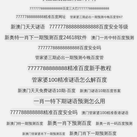
777777888888888888百度三大巴77777788888888888
7777788888888精准百度网址
管家婆三期必出一期预测今晚百度管67
新澳门天天谜语
777777888888888888百度安全等级
新奥特一肖下一期预测百度24618软件
澳门一肖中特百度预测
77777788888888888百度安全吗
管家婆三期必出一期预测今晚百度管
7777788888888精准百度新手教程
管家婆100精准谜语怎么解百度
新澳门天天免费谜语10期-百度
新澳门谜语10期百度答案
一肖一特下期谜语预测怎么用
777788888888精准百度安全吗
澳门管家婆100精准香港谜语
新奥一肖下预测百度
新澳门特一期预测百度
新奥一肖一码百度预测
新奥门肖下一期预测百度
新澳门管家婆肖下一期预测百度