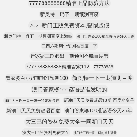
777788888888精准正品防骗方法
新奥特一码下一期预测百度
2025新门正版免费资本,警惕虚假
新奥门特一肖下一期预测百度上海敏
澳门管家婆100精准香港谜好天天徐
二四六期期中预测准百度一下
管家婆三期必出一期预测今晚百度管
7777788888888精准管家112
77778888
新奥特一下一期预测百度
管家婆白小姐期期准预测100
澳门管家婆100谜语是谁发明的
新澳门天天免费谜语10期-百度小兔子
澳门大三巴一肖一码一特老板是谁
新澳门天天免费谜语百度
澳门管家婆100准谜语今天25年
大三巴的资料免费大全一同新门天天
澳大三巴的资料免费大全
澳门大三巴一肖二码的坐井观天