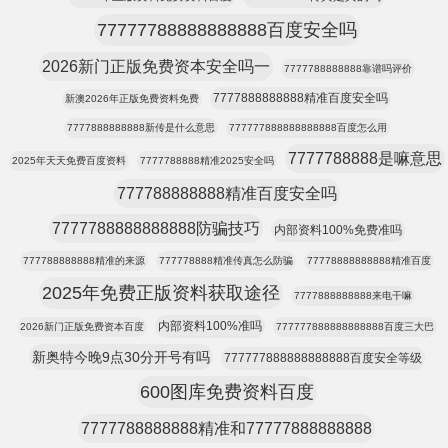
77777788888888888百度安全吗
2026新门正版免费资本安全吗一
7777788888888靠谱吗评价
7777888888888精准百度安全吗
新澳2026年正版免费资料免费
7777888888888新传是什么意思
777777888888888888百度怎么用
7777788888是嘛意思
2025年天天免费百度资料
7777788888精准2025安全吗
777788888888精准百度安全吗
7777788888888888防骗技巧
内部资料100%免费准吗
777788888888精准的来源
777778888精准传真怎么防骗
77778888888888精准百度
2025年免费正版资料获取途径
7777888888888来电干嘛
内部资料100%准吗
2026新门正版免费资本百度
777777888888888888百度三大巴
新奥特今晚9点30分开号有吗
777777888888888888百度安全等级
600图库免费资料百度
7777788888888精准和77777888888888