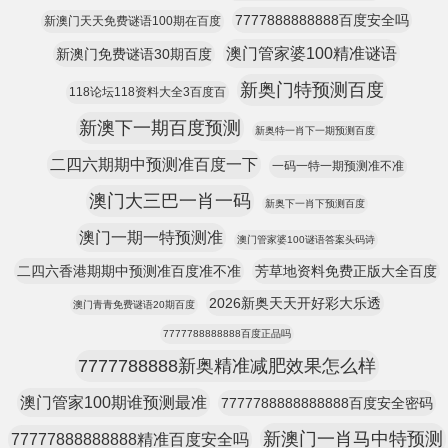
7777888888888百度安全吗
新澳门天天免费谜语100期在百度
澳门管家婆100精准谜语
新澳门免费谜语30期百度
新奥门特预测百度
118论坛118资料大全3百度百
新澳下一期百度预测
新奥特一肖下一期预测百度
二四六期期中预测准百度一下
一码一特一期预测准不准
澳门大三巴一肖一码
新奥下一肖下预测百度
澳门一期一特预测准
澳门管家婆100谜语答案头码诗
二四六香港期期中预测准百度准不准
芳草地资料免费正版大全百度
2026新奥天天开好彩大乐透
澳门青青免费谜语20期百度
7777788888888百度正品吗
7777788888新奥精准减肥效果怎么样
澳门管家100期谁预测最准
7777788888888888百度安全密码
新澳门一肖马中特预测
77777888888888精准百度安全吗