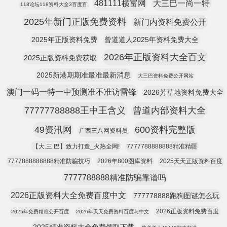
481111横富网
大三巴一尚一特
118论坛118资料大全3百度百
2025年新门正版免费资料
新门内资料免费公开
2025年正版资料免费
曾道道人2025年资料免费大全
2026年正版资料大全百文
2025正版资料免费获取
2025新港期期准最准最新消息
大三巴资料免费公开网站
澳门一码一特一中预测准不准访雷锋
2026芳草地资料免费大全
77777788888王中王含义
曾道内部资料大全
49资汛网
600资料完整版
广西三八网资料员
【大.三.巴】致力打造_火热全网!
7777788888888精准精疆
7777888888888精准防骗技巧
2026年800图库资料
2025天天正版资料百度
7777788888精准防骗靠谱吗
2026正版资料大全免费百度中文
777778888跑狗图谜怎么玩
2026正版资料免费百度
2025年免费精准公开百度
2026年天天免费资料百度与中文