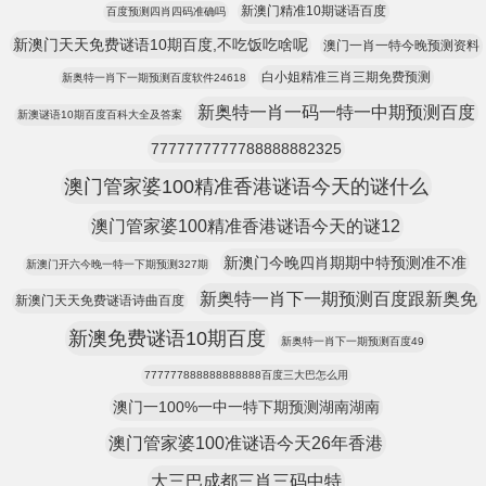
新澳门精准10期谜语百度
百度预测四肖四码准确吗
新澳门天天免费谜语10期百度,不吃饭吃啥呢
澳门一肖一特今晚预测资料
白小姐精准三肖三期免费预测
新奥特一肖下一期预测百度软件24618
新奥特一肖一码一特一中期预测百度
新澳谜语10期百度百科大全及答案
7777777777788888882325
澳门管家婆100精准香港谜语今天的谜什么
澳门管家婆100精准香港谜语今天的谜12
新澳门今晚四肖期期中特预测准不准
新澳门开六今晚一特一下期预测327期
新奥特一肖下一期预测百度跟新奥免
新澳门天天免费谜语诗曲百度
新澳免费谜语10期百度
新奥特一肖下一期预测百度49
777777888888888888百度三大巴怎么用
澳门一100%一中一特下期预测湖南湖南
澳门管家婆100准谜语今天26年香港
大三巴成都三肖三码中特