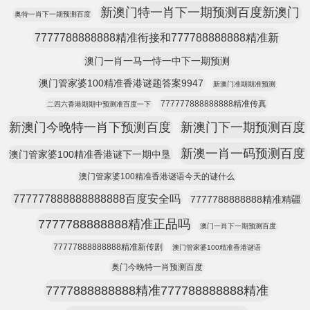
新澳门特一肖下一期预测百度新澳门
奥特一肖下一期预测百度
7777788888888精准衔接和777788888888精准新
澳门一肖一马一恃一中下一期预测
澳门管家婆100精准香港谜题答案9947
新澳门准期期准预测
777777888888888精准传真
二四六香港期期中预测准百度一下
新澳门今晚特一肖下预测百度
新澳门下一期预测百度
新澳一肖一码预测百度
澳门管家婆100精准香港谜下一期中垦
澳门管家婆100精准香港谜语今天的谜什么
777777888888888888百度安全吗
7777788888888精准精疆
7777788888888精准正品吗
澳门一肖下一期预测百度
77777888888888精准新传剧
澳门管家婆100精准香港谜语
奥门今晚特一肖预测百度
7777888888888精准777788888888精准