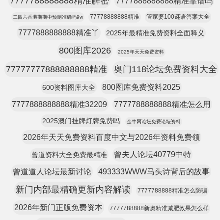
7777788888888精准解密
7777888888888精准靠谱吗
77778888888精准
管家婆100谜语答案大全
二四六香港期期中预测准确吗9w
7777888888888精准丫
2025年最精准免费资料全面释义
800图库2026
2025年天天免费资料
77777777888888888精准
奥门118论坛免费资料大全
800图库免费资料2025
600资料图库大全
7777888888888精准32209
7777788888888精准怎么用
2025澳门挂牌灯牌免费吗
金牛网论坛免费论坛资料
2026年天天免费资料百度中文与2026年资料免费领
曾夫人论坛40779中特
曾道资料大全免费最精准
曾道道人论坛最新讨论
493333WWW马头诗背后的故事
新门内部最精确更新内容解读
7777788888精准怎么防骗
2026年新门正版免费资本
7777788888新奥精准减肥效果怎么样