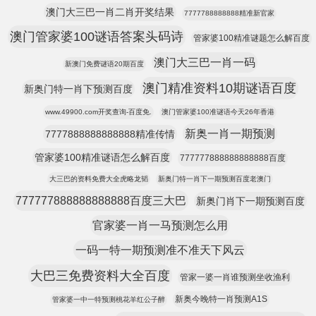
澳门大三巴一肖二肖开奖结果
7777788888888精准新官家
澳门管家婆100谜语答案头码诗
管家婆100精准谜题怎么解百度
澳门大三巴一肖一码
新澳门免费谜语20期百度
澳门精准资料10期谜语百度
新奥门特一肖下预测百度
www.49900.com开奖查询-百度免.
澳门管家婆100准谜语今天26年香港
新奥一肖一期预测
7777888888888888精准传情
管家婆100精准谜语怎么解百度
777777888888888888百度
大三巴的资料免费大全虎略龙韬
新奥门特一肖下一期预测百度老澳门
777777888888888888百度三大巴
新奥门肖下一期预测百度
官家婆一肖一马预测怎么用
一码一特一期预测准不准天下风云
大巴三免费资料大全百度
管家一婆一肖谁预测坐收渔利
新奥今晚特一肖预测A1S
管家婆一中一特预测桃花羊红公子醉