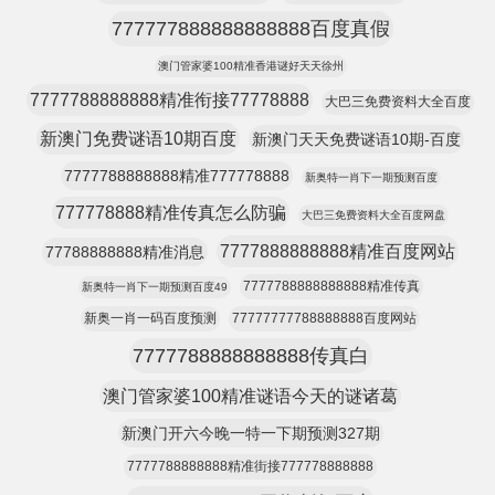
777777888888888888百度真假
澳门管家婆100精准香港谜好天天徐州
7777788888888精准衔接77778888
大巴三免费资料大全百度
新澳门免费谜语10期百度
新澳门天天免费谜语10期-百度
7777788888888精准777778888
新奥特一肖下一期预测百度
777778888精准传真怎么防骗
大巴三免费资料大全百度网盘
7777888888888精准百度网站
77788888888精准消息
7777788888888888精准传真
新奥特一肖下一期预测百度49
新奥一肖一码百度预测
77777777788888888百度网站
7777788888888888传真白
澳门管家婆100精准谜语今天的谜诸葛
新澳门开六今晚一特一下期预测327期
7777788888888精准街接777778888888